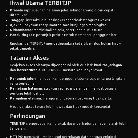
Ihwal Utama TERBITJP
Pranala rapi:
susunan halaman jelas sehingga yang dicari cepat
ditemukan.
Tanggap:
interaksi dibuat ringkas agar tidak menguras waktu.
Ajek:
diupayakan tetap mantap saat kunjungan meningkat.
Nirhambatan:
meminimalkan sela, seret, dan putus-muat.
Pandu ringkas:
petunjuk praktis untuk membantu pengguna baru.
Ringkasnya: TERBITJP mengedepankan ketertiban alur, bukan hiruk-
pikuk tampilan.
Tatanan Akses
Keajekan akses biasanya dipengaruhi oleh dua hal:
kualitas jaringan
dan
keteraturan alur
. TERBITJP menata keduanya lewat:
Penunjuk jalur:
memudahkan pengguna tiba ke tujuan tanpa langkah
yang berlebihan.
Pemetaan halaman:
struktur rapi agar peramban memuat bagian
penting lebih dahulu.
Perapihan elemen:
mengurangi beban muat yang tidak perlu.
Hasilnya, akses terasa lebih luwes dan tidak mudah tersendat.
Perlindungan
TERBITJP mengedepankan praktik dasar perlindungan agar jelajah lebih
tenteram:
HTTPS:
membantu melindungi pertukaran data dengan enkripsi.