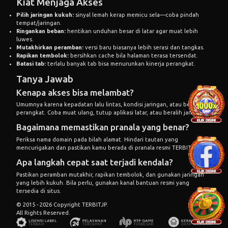
Kiat Menjaga Akses
Pilih jaringan kukuh:
sinyal lemah kerap memicu sela—coba pindah
tempat/jaringan.
Ringankan beban:
hentikan unduhan besar di latar agar muat lebih
luwes.
Mutakhirkan peramban:
versi baru biasanya lebih serasi dan tangkas.
Rapikan tembolok:
bersihkan cache bila halaman terasa tersendat.
Batasi tab:
terlalu banyak tab bisa menurunkan kinerja perangkat.
Tanya Jawab
Kenapa akses bisa melambat?
Umumnya karena kepadatan lalu lintas, kondisi jaringan, atau beban
perangkat. Coba muat ulang, tutup aplikasi latar, atau beralih jaringan.
Bagaimana memastikan pranala yang benar?
Periksa nama domain pada bilah alamat. Hindari tautan yang
mencurigakan dan pastikan kamu berada di pranala resmi TERBITJP.
Apa langkah cepat saat terjadi kendala?
Pastikan peramban mutakhir, rapikan tembolok, dan gunakan jaringan
yang lebih kukuh. Bila perlu, gunakan kanal bantuan resmi yang
tersedia di situs.
© 2015 - 2026 Copyright TERBITJP.
All Rights Reserved.