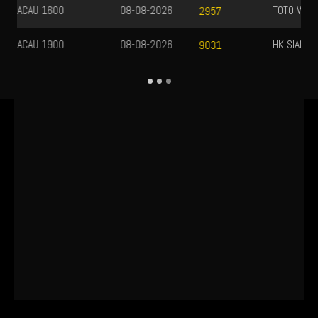
TOTO WUHAN
08-08-2026
3454
HK SIANG
08-08-2026
2476