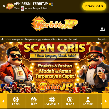
APK RESMI TERBITJP
×
DOWNLOAD
Main
Aman Tanpa Ribet !
aran penuh dengan menggunakan aplikasi kami saat bermain.
Dapatkan kenyamana
TOGEL
SLOT
LIVE CASINO
SPORT
ARCADE
SABU