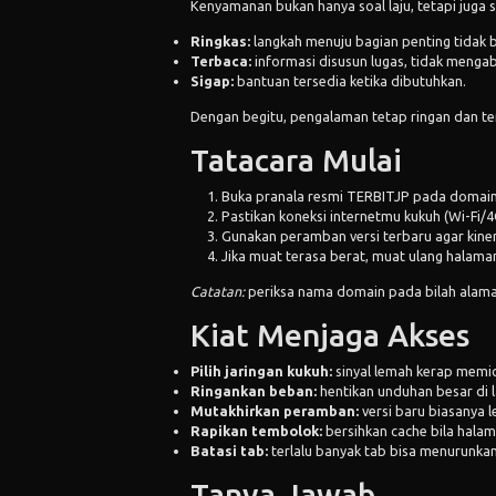
Kenyamanan bukan hanya soal laju, tetapi juga
Ringkas:
langkah menuju bagian penting tidak 
Terbaca:
informasi disusun lugas, tidak menga
Sigap:
bantuan tersedia ketika dibutuhkan.
Dengan begitu, pengalaman tetap ringan dan te
Tatacara Mulai
Buka pranala resmi TERBITJP pada domain 
Pastikan koneksi internetmu kukuh (Wi-Fi/4
Gunakan peramban versi terbaru agar kinerj
Jika muat terasa berat, muat ulang halaman
Catatan:
periksa nama domain pada bilah alamat
Kiat Menjaga Akses
Pilih jaringan kukuh:
sinyal lemah kerap memi
Ringankan beban:
hentikan unduhan besar di l
Mutakhirkan peramban:
versi baru biasanya l
Rapikan tembolok:
bersihkan cache bila halam
Batasi tab:
terlalu banyak tab bisa menurunkan
Tanya Jawab