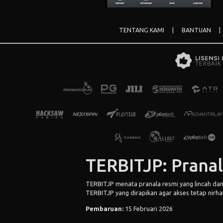
TENTANG KAMI
|
BANTUAN
|
TERBITJP: Pranal
TERBITJP menata pranala resmi yang lincah dan 
TERBITJP yang dirapikan agar akses tetap nirh
Pembaruan:
15 Februari 2026