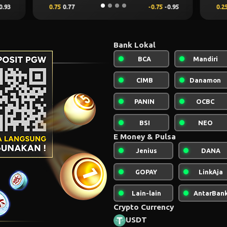
0.72
0.25
0.76
-0.25
-0.86
0.0
Bank Lokal
Mandiri
BNI
BRI
Danamon
Permata
BJB
S
OCBC
DKI
SUMUT
S
NEO
JAGO
SeaBank
E Money & Pulsa
Jenius
DANA
GOPAY
LinkAja
Lain-lain
AntarBan
Crypto Currency
USDT