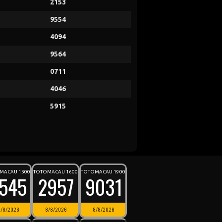
2153
9554
4094
9564
0711
4046
5915
MACAU 1300
TOTOMACAU 1600
TOTOMACAU 1900
545
2957
9031
9/8/2026
8/8/2026
8/8/2026