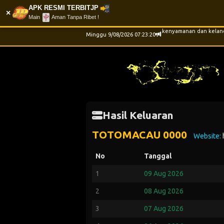
APK RESMI TERBITJP
×
Main
Aman Tanpa Ribet !
Dapatkan kenyamanan dan kelancaran 
Minggu 9/08/2026 07:23:21
Hasil Keluaran
TOTOMACAU 0000
Website:
No
Tanggal
1
09 Aug 2026
2
08 Aug 2026
3
07 Aug 2026