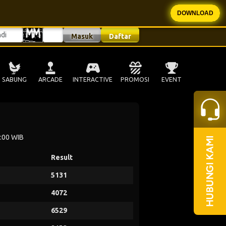
DOWNLOAD
nyamanan dan kelancaran penuh dengan menggunakan aplikasi kami saat bermain.
Masuk
Daftar
SABUNG
ARCADE
INTERACTIVE
PROMOSI
EVENT
:00 WIB
Result
5131
4072
6529