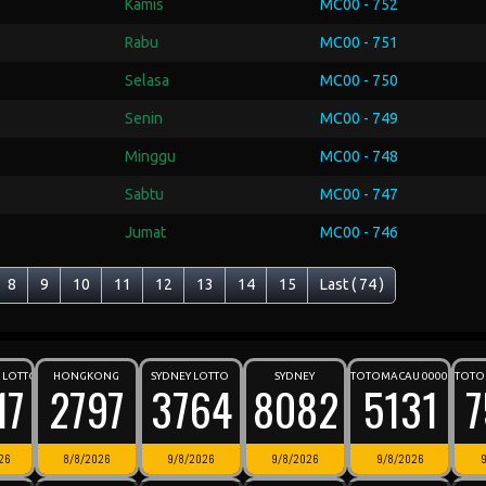
Kamis
MC00 - 752
Rabu
MC00 - 751
Selasa
MC00 - 750
Senin
MC00 - 749
Minggu
MC00 - 748
Sabtu
MC00 - 747
Jumat
MC00 - 746
8
9
10
11
12
13
14
15
Last ( 74 )
 LOTTO
HONGKONG
SYDNEY LOTTO
SYDNEY
TOTOMACAU 0000
TOTO
17
2797
3764
8082
5131
7
26
8/8/2026
9/8/2026
9/8/2026
9/8/2026