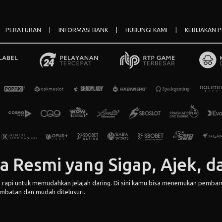
PERATURAN
|
INFORMASI BANK
|
HUBUNGI KAMI
|
KEBIJAKAN P
a Resmi yang Sigap, Ajek, d
rapi untuk memudahkan jelajah daring. Di sini kamu bisa menemukan pembarua
ambatan dan mudah ditelusuri.