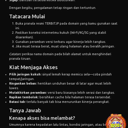
Dengan begitu, pengalaman tetap ringan dan tertuntun.
Tatacara Mulai
Buka pranala resmi TERBITJP pada domain yang kamu gunakan saat
ini.
Pastikan koneksi internetmu kukuh (Wi-Fi/4G/5G yang stabil
disarankan).
Gunakan peramban versi terbaru agar kinerja lebih tangkas.
Jika muat terasa berat, muat ulang halaman atau beralih jaringan.
Catatan:
periksa nama domain pada bilah alamat untuk menghindari
pranala tiruan.
Kiat Menjaga Akses
Pilih jaringan kukuh:
sinyal lemah kerap memicu sela—coba pindah
tempat/jaringan.
Ringankan beban:
hentikan unduhan besar di latar agar muat lebih
luwes.
Mutakhirkan peramban:
versi baru biasanya lebih serasi dan tangkas.
Rapikan tembolok:
bersihkan cache bila halaman terasa tersendat.
Batasi tab:
terlalu banyak tab bisa menurunkan kinerja perangkat.
Tanya Jawab
Kenapa akses bisa melambat?
Umumnya karena kepadatan lalu lintas, kondisi jaringan, atau beban