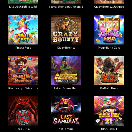
LABUBU: Fall in Wild
Maya: Elemental Totem 2
Crazy Bounty: Jackpot
Pinata Fest
Crazy Bounty
Piggy Bank Gold
Rhapsody of Muertos
Aztec: Bonus Hunt
Buffalo Rush
Dark Ritual
Last Samurai
BlackJack21