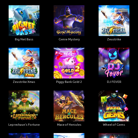
Big Net Bass
Genie Mystery
Zeustrike
Zeustrike Xmas
Piggy Bank Gold 2
DJ FEVER
Leprechaun’s Fortune
Mace of Hercules
Wheel of Gems