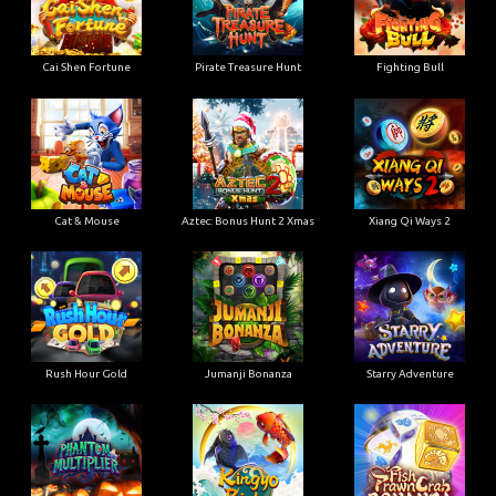
Cai Shen Fortune
Pirate Treasure Hunt
Fighting Bull
Cat & Mouse
Aztec: Bonus Hunt 2 Xmas
Xiang Qi Ways 2
Rush Hour Gold
Jumanji Bonanza
Starry Adventure